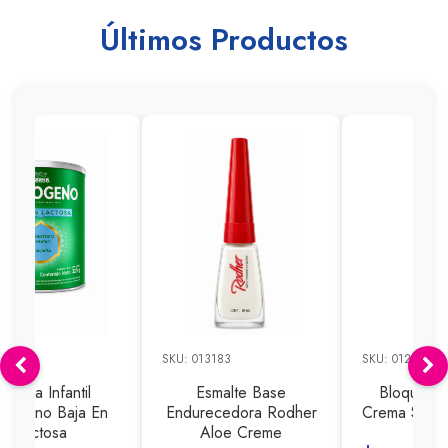
Últimos Productos
13191
SKU: 013183
SKU: 012985
ormula Infantil
Esmalte Base
Bloquead
togeno Baja En
Endurecedora Rodher
Crema Spf70
Lactosa
Aloe Creme