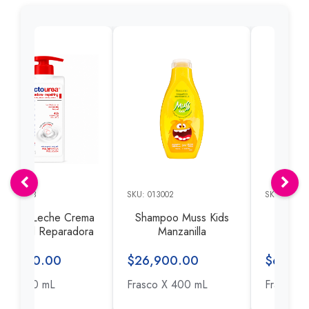
U: 013088
SKU: 013002
SKU: 01289
actovit Leche Crema
Shampoo Muss Kids
Perfu
orporal Reparadora
Manzanilla
Anye
30,600.00
$26,900.00
$68,90
o X 250 mL
Frasco X 400 mL
Frasco X