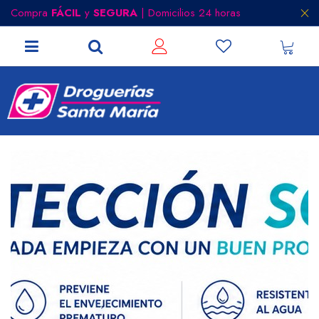
Compra
FÁCIL
y
SEGURA
| Domicilios 24 horas