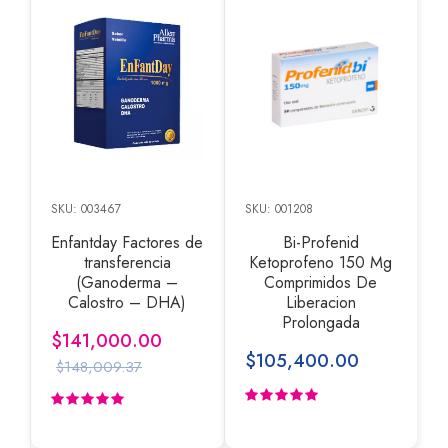
SKU: 003467
SKU: 001208
Enfantday Factores de
Bi-Profenid
transferencia
Ketoprofeno 150 Mg
(Ganoderma –
Comprimidos De
Calostro – DHA)
Liberacion
Prolongada
$141,000.00
$105,400.00
$148,009.37