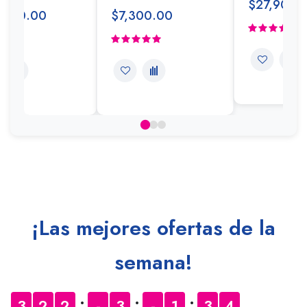
$27,900.
,400.00
$7,300.00
¡Las mejores ofertas de la
semana!
3
2
2
-
3
-
1
3
4