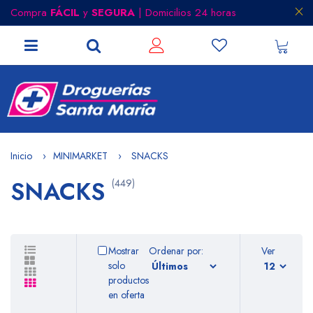
Compra
FÁCIL
y
SEGURA
| Domicilios 24 horas
Inicio
MINIMARKET
SNACKS
SNACKS
(449)
Mostrar
Ordenar por:
Ver
solo
productos
en oferta