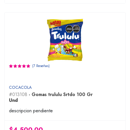
(7 Reseñas)
COCACOLA
#013108
- Gomas trululu Srtdo 100 Gr
Und
descripcion pendiente
$4,500.00