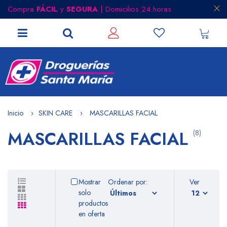
Compra
FÁCIL
y
SEGURA
| Domicilios 24 horas
Inicio
SKIN CARE
MASCARILLAS FACIAL
MASCARILLAS FACIAL
(8)
Mostrar
Ordenar por:
Ver
solo
productos
en oferta