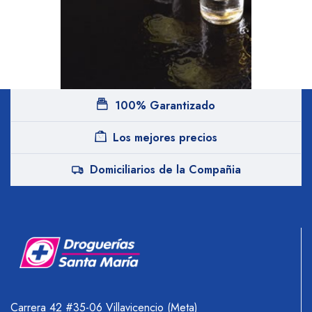
100% Garantizado
Los mejores precios
Domiciliarios de la Compañia
Carrera 42 #35-06 Villavicencio (Meta)