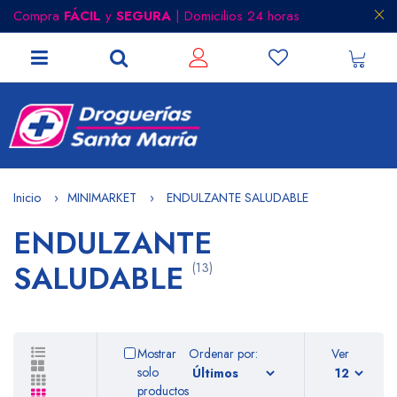
Compra
FÁCIL
y
SEGURA
| Domicilios 24 horas
Inicio
MINIMARKET
ENDULZANTE SALUDABLE
ENDULZANTE
SALUDABLE
(13)
Mostrar
Ordenar por:
Ver
solo
productos