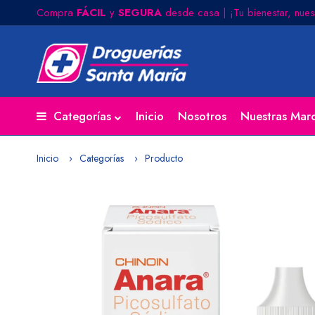
Compra
FÁCIL
y
SEGURA
desde casa | ¡Tu bienestar, nues
Categorías
Inicio
Nosotros
Nuestras Mar
Inicio
Categorías
Producto