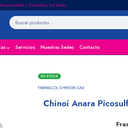
tra prioridad! | Domicilios 24 horas
cas
Servicios
Nuestras Sedes
Contacto
EN STOCK
FARMACOL CHINOIN SAS
Chinoi Anara Picosul
Fra