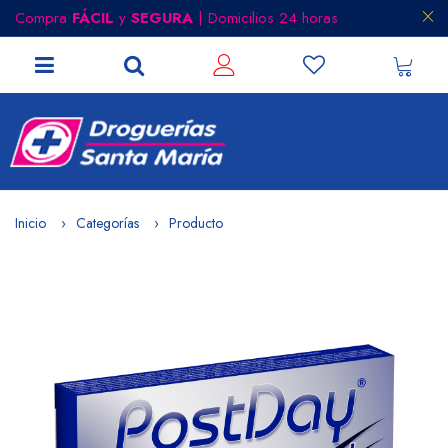
Compra
FÁCIL
y
SEGURA
| Domicilios 24 horas
Inicio
Categorías
Producto